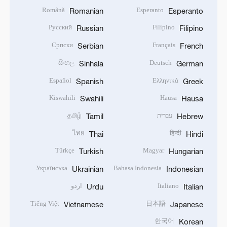
Română
Esperanto
Romanian
Esperanto
Русский
Filipino
Russian
Filipino
Српски
Français
Serbian
French
සිංහල
Deutsch
Sinhala
German
Español
Ελληνικά
Spanish
Greek
Kiswahili
Hausa
Swahili
Hausa
עברית
தமிழ்
Tamil
Hebrew
ไทย
हिन्दी
Thai
Hindi
Türkçe
Magyar
Turkish
Hungarian
Українська
Bahasa Indonesia
Ukrainian
Indonesian
Italiano
اردو
Urdu
Italian
Tiếng Việt
日本語
Vietnamese
Japanese
한국어
Korean