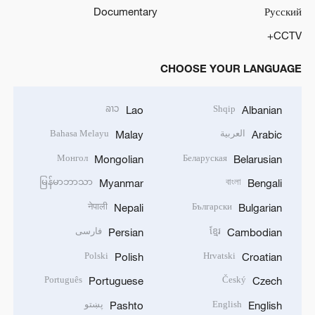
Documentary
Русский
CCTV+
CHOOSE YOUR LANGUAGE
ລາວ
Shqip
Lao
Albanian
العربية
Bahasa Melayu
Malay
Arabic
Монгол
Беларуская
Mongolian
Belarusian
မြန်မာဘာသာ
বাংলা
Myanmar
Bengali
नेपाली
Български
Nepali
Bulgarian
ខ្មែរ
فارسی
Persian
Cambodian
Polski
Hrvatski
Polish
Croatian
Português
Český
Portuguese
Czech
English
پښتو
Pashto
English