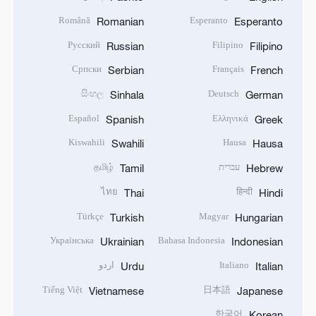
Română
Esperanto
Romanian
Esperanto
Русский
Filipino
Russian
Filipino
Српски
Français
Serbian
French
සිංහල
Deutsch
Sinhala
German
Español
Ελληνικά
Spanish
Greek
Kiswahili
Hausa
Swahili
Hausa
עברית
தமிழ்
Tamil
Hebrew
ไทย
हिन्दी
Thai
Hindi
Türkçe
Magyar
Turkish
Hungarian
Українська
Bahasa Indonesia
Ukrainian
Indonesian
Italiano
اردو
Urdu
Italian
Tiếng Việt
日本語
Vietnamese
Japanese
한국어
Korean