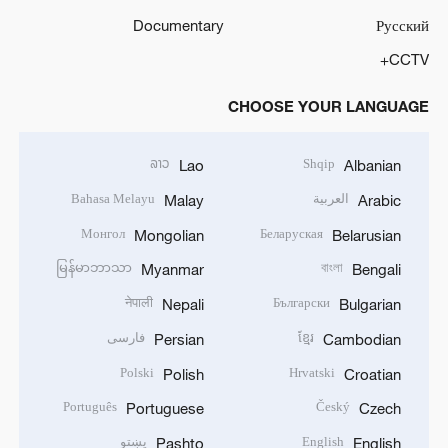
Documentary
Русский
CCTV+
CHOOSE YOUR LANGUAGE
ລາວ
Shqip
Lao
Albanian
العربية
Bahasa Melayu
Malay
Arabic
Монгол
Беларуская
Mongolian
Belarusian
မြန်မာဘာသာ
বাংলা
Myanmar
Bengali
नेपाली
Български
Nepali
Bulgarian
ខ្មែរ
فارسی
Persian
Cambodian
Polski
Hrvatski
Polish
Croatian
Português
Český
Portuguese
Czech
English
پښتو
Pashto
English