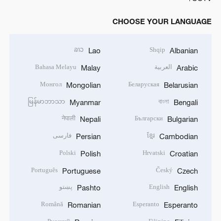
CHOOSE YOUR LANGUAGE
ລາວ
Shqip
Lao
Albanian
العربية
Bahasa Melayu
Malay
Arabic
Монгол
Беларуская
Mongolian
Belarusian
မြန်မာဘာသာ
বাংলা
Myanmar
Bengali
नेपाली
Български
Nepali
Bulgarian
ខ្មែរ
فارسی
Persian
Cambodian
Polski
Hrvatski
Polish
Croatian
Português
Český
Portuguese
Czech
English
پښتو
Pashto
English
Română
Esperanto
Romanian
Esperanto