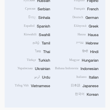
Русский
Filipino
Russian
Filipino
Српски
Français
Serbian
French
සිංහල
Deutsch
Sinhala
German
Español
Ελληνικά
Spanish
Greek
Kiswahili
Hausa
Swahili
Hausa
עברית
தமிழ்
Tamil
Hebrew
ไทย
हिन्दी
Thai
Hindi
Türkçe
Magyar
Turkish
Hungarian
Українська
Bahasa Indonesia
Ukrainian
Indonesian
Italiano
اردو
Urdu
Italian
Tiếng Việt
日本語
Vietnamese
Japanese
한국어
Korean