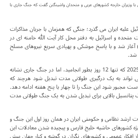
نی با وزیران خارجه کشورهای عربی و متحدان واشینگتن گفت که جنگ جاری با
ئیل علیه ایران می گذرد؛ جنگی که همزمان با جریان مذاکرات
 متحده و اسرائیل به دفتر محل کار آیت الله خامنه ای در
ه 28 فوریه( نهم اسفند) آغاز شد و با پاسخ موشکی و پهپادی سریع نیروهای مسلح
 شد.
برخلاف جنگ قبلی میان ایران و اسرائیل در ژوئن سال 2025 که تنها 12 روز بطور انجامید، اما در جنگ جاری نشانه
 تواند به یک درگیری طولانی مدت تبدیل شود هرچند که
ت مجبور شود این جنگ را تا چهار یا پنج هفته ادامه دهد.
نگ پتانسیل بالایی برای تبدیل شدن به یک جنگ طولانی مدت
ات ارشد نظامی و حکومتی ایران در همان روز اول این جنگ و
یژه کشورهای حاشیه خلیج فارس و پیچیده شدن معادلات این
ز افکار عمومی و کشورهای نگران در گوشه و کنار جهان پیش