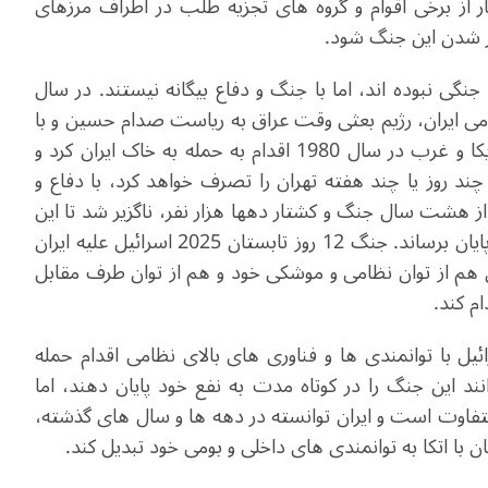
ر از برخی اقوام و گروه های تجزیه طلب در اطراف مرزهای
تر شدن این جنگ شود.
جنگی نبوده اند، اما با جنگ و دفاع بیگانه نیستند. در سال
سلامی ایران، رژیم بعثی وقت عراق به ریاست صدام حسین و با
حمایت نظامی، تسلیحاتی، مالی و سیاسی گسترده آمریکا و غرب در سال 1980 اقدام به حمله به خاک ایران کرد و
ند روز یا چند هفته تهران را تصرف خواهد کرد، با دفاع و
ز هشت سال جنگ و کشتار دهها هزار نفر، ناگزیر شد تا این
جنگ را از طریق امضای قطعنامه 598 سازمان ملل به پایان برساند. جنگ 12 روز تابستان 2025 اسرائیل علیه ایران
هتری هم از توان نظامی و موشکی خود و هم از توان طرف مقابل
م کند.
یل با توانمندی ها و فناوری های بالای نظامی اقدام حمله
نند این جنگ را در کوتاه مدت به نفع خود پایان دهند، اما
 با شرایط ایران سال 1979 هم کاملا متفاوت است و ایران توانسته در دهه ها و سال های گذشته،
 با اتکا به توانمندی های داخلی و بومی خود تبدیل کند.