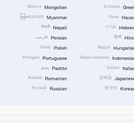
Монгол
Mongolian
Ελληνικά
Gree
မြန်မာဘာသာ
Myanmar
Hausa
Haus
Hebre
עברית
Nepali
नेपाली
Hind
हिन्दी
Persian
فارسی
Polski
Polish
Magyar
Hungaria
Português
Portuguese
Bahasa Indonesia
Indonesia
Italia
Italiano
Pashto
پښتو
Română
Romanian
日本語
Japanes
Русский
Russian
한국어
Korea