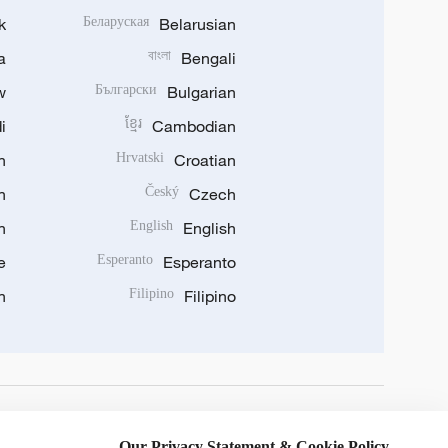
k
Беларуская
Belarusian
a
বাংলা
Bengali
w
Български
Bulgarian
i
ខ្មែរ
Cambodian
n
Hrvatski
Croatian
n
Český
Czech
n
English
English
e
Esperanto
Esperanto
n
Filipino
Filipino
DOWNLOAD OUR APP
Our Privacy Statement & Cookie Policy