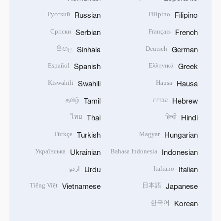
Русский
Filipino
Russian
Filipino
Српски
Français
Serbian
French
සිංහල
Deutsch
Sinhala
German
Español
Ελληνικά
Spanish
Greek
Kiswahili
Hausa
Swahili
Hausa
עברית
தமிழ்
Tamil
Hebrew
ไทย
हिन्दी
Thai
Hindi
Türkçe
Magyar
Turkish
Hungarian
Українська
Bahasa Indonesia
Ukrainian
Indonesian
Italiano
اردو
Urdu
Italian
Tiếng Việt
日本語
Vietnamese
Japanese
한국어
Korean