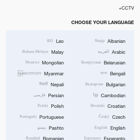
CCTV+
CHOOSE YOUR LANGUAGE
ລາວ
Shqip
Lao
Albanian
العربية
Bahasa Melayu
Malay
Arabic
Монгол
Беларуская
Mongolian
Belarusian
မြန်မာဘာသာ
বাংলা
Myanmar
Bengali
नेपाली
Български
Nepali
Bulgarian
ខ្មែរ
فارسی
Persian
Cambodian
Polski
Hrvatski
Polish
Croatian
Português
Český
Portuguese
Czech
English
پښتو
Pashto
English
Română
Esperanto
Romanian
Esperanto