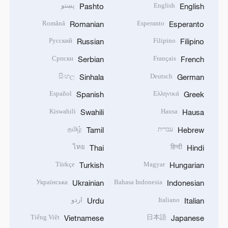
English
پښتو
Pashto
English
Română
Esperanto
Romanian
Esperanto
Русский
Filipino
Russian
Filipino
Српски
Français
Serbian
French
සිංහල
Deutsch
Sinhala
German
Español
Ελληνικά
Spanish
Greek
Kiswahili
Hausa
Swahili
Hausa
עברית
தமிழ்
Tamil
Hebrew
ไทย
हिन्दी
Thai
Hindi
Türkçe
Magyar
Turkish
Hungarian
Українська
Bahasa Indonesia
Ukrainian
Indonesian
Italiano
اردو
Urdu
Italian
Tiếng Việt
日本語
Vietnamese
Japanese