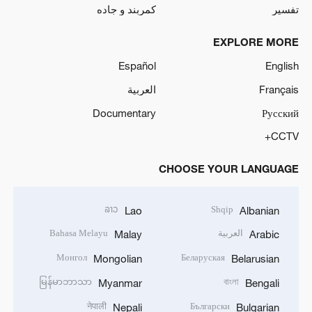
تفسیر
کمربند و جاده
EXPLORE MORE
Español
English
Français
العربية
Documentary
Русский
CCTV+
CHOOSE YOUR LANGUAGE
ລາວ
Shqip
Lao
Albanian
العربية
Bahasa Melayu
Malay
Arabic
Монгол
Беларуская
Mongolian
Belarusian
မြန်မာဘာသာ
বাংলা
Myanmar
Bengali
नेपाली
Български
Nepali
Bulgarian