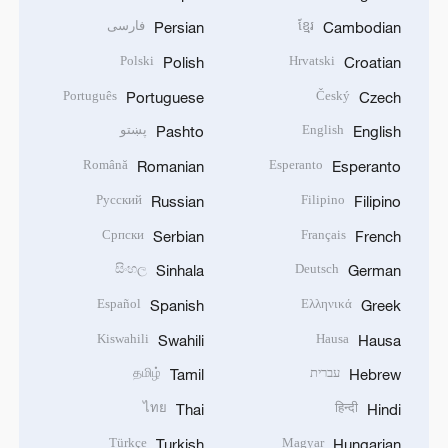
ខ្មែរ
فارسی
Persian
Cambodian
Polski
Hrvatski
Polish
Croatian
Português
Český
Portuguese
Czech
English
پښتو
Pashto
English
Română
Esperanto
Romanian
Esperanto
Русский
Filipino
Russian
Filipino
Српски
Français
Serbian
French
සිංහල
Deutsch
Sinhala
German
Español
Ελληνικά
Spanish
Greek
Kiswahili
Hausa
Swahili
Hausa
עברית
தமிழ்
Tamil
Hebrew
ไทย
हिन्दी
Thai
Hindi
Türkçe
Magyar
Turkish
Hungarian