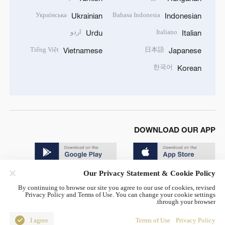
Українська
Bahasa Indonesia
Ukrainian
Indonesian
Italiano
اردو
Urdu
Italian
Tiếng Việt
日本語
Vietnamese
Japanese
한국어
Korean
DOWNLOAD OUR APP
Our Privacy Statement & Cookie Policy
By continuing to browse our site you agree to our use of cookies, revised
Privacy Policy and Terms of Use. You can change your cookie settings
through your browser.
© China Radio International.CRI. All Rights Reserved. 16A
Shijingshan Road, Beijing, China. 100040
I agree
Terms of Use
Privacy Policy