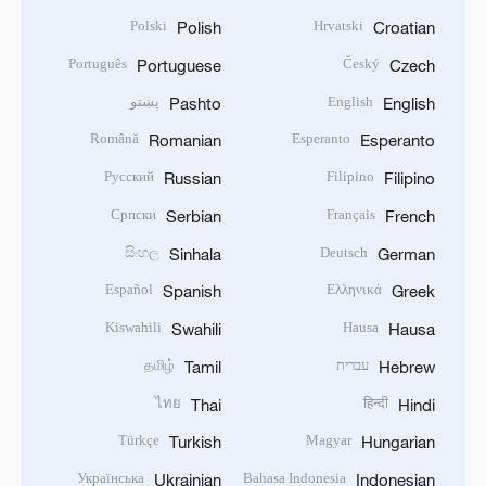
Polski
Hrvatski
Polish
Croatian
Português
Český
Portuguese
Czech
English
پښتو
Pashto
English
Română
Esperanto
Romanian
Esperanto
Русский
Filipino
Russian
Filipino
Српски
Français
Serbian
French
සිංහල
Deutsch
Sinhala
German
Español
Ελληνικά
Spanish
Greek
Kiswahili
Hausa
Swahili
Hausa
עברית
தமிழ்
Tamil
Hebrew
ไทย
हिन्दी
Thai
Hindi
Türkçe
Magyar
Turkish
Hungarian
Українська
Bahasa Indonesia
Ukrainian
Indonesian