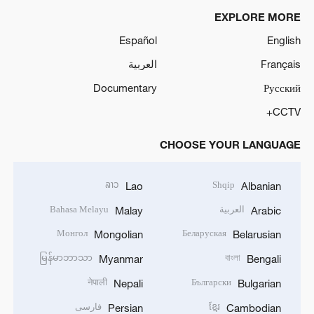
EXPLORE MORE
Español
English
Français
العربية
Documentary
Русский
CCTV+
CHOOSE YOUR LANGUAGE
ລາວ
Shqip
Lao
Albanian
العربية
Bahasa Melayu
Malay
Arabic
Монгол
Беларуская
Mongolian
Belarusian
မြန်မာဘာသာ
বাংলা
Myanmar
Bengali
नेपाली
Български
Nepali
Bulgarian
ខ្មែរ
فارسی
Persian
Cambodian