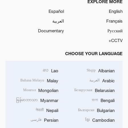
EXPLORE MORE
Español
English
Français
العربية
Documentary
Русский
CCTV+
CHOOSE YOUR LANGUAGE
ລາວ
Shqip
Lao
Albanian
العربية
Bahasa Melayu
Malay
Arabic
Монгол
Беларуская
Mongolian
Belarusian
မြန်မာဘာသာ
বাংলা
Myanmar
Bengali
नेपाली
Български
Nepali
Bulgarian
ខ្មែរ
فارسی
Persian
Cambodian