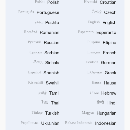
Polski
Hrvatski
Polish
Croatian
Português
Český
Portuguese
Czech
English
پښتو
Pashto
English
Română
Esperanto
Romanian
Esperanto
Русский
Filipino
Russian
Filipino
Српски
Français
Serbian
French
සිංහල
Deutsch
Sinhala
German
Español
Ελληνικά
Spanish
Greek
Kiswahili
Hausa
Swahili
Hausa
עברית
தமிழ்
Tamil
Hebrew
ไทย
हिन्दी
Thai
Hindi
Türkçe
Magyar
Turkish
Hungarian
Українська
Bahasa Indonesia
Ukrainian
Indonesian