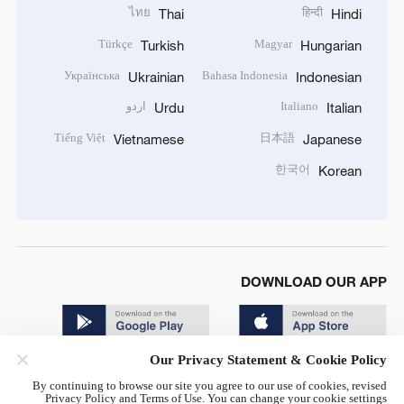
ไทย
हिन्दी
Thai
Hindi
Türkçe
Magyar
Turkish
Hungarian
Українська
Bahasa Indonesia
Ukrainian
Indonesian
Italiano
اردو
Urdu
Italian
Tiếng Việt
日本語
Vietnamese
Japanese
한국어
Korean
DOWNLOAD OUR APP
Our Privacy Statement & Cookie Policy
By continuing to browse our site you agree to our use of cookies, revised
Privacy Policy and Terms of Use. You can change your cookie settings