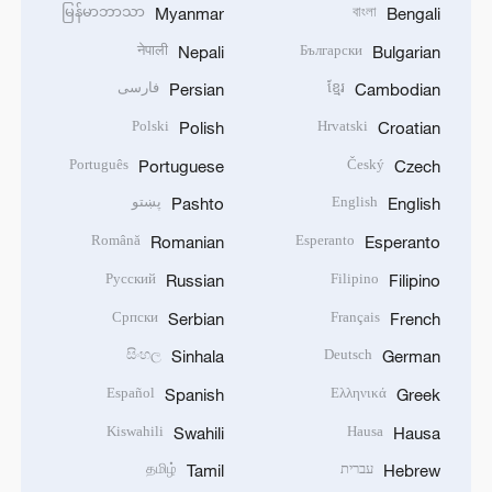
မြန်မာဘာသာ
বাংলা
Myanmar
Bengali
नेपाली
Български
Nepali
Bulgarian
ខ្មែរ
فارسی
Persian
Cambodian
Polski
Hrvatski
Polish
Croatian
Português
Český
Portuguese
Czech
English
پښتو
Pashto
English
Română
Esperanto
Romanian
Esperanto
Русский
Filipino
Russian
Filipino
Српски
Français
Serbian
French
සිංහල
Deutsch
Sinhala
German
Español
Ελληνικά
Spanish
Greek
Kiswahili
Hausa
Swahili
Hausa
עברית
தமிழ்
Tamil
Hebrew