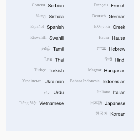
Српски
Français
Serbian
French
සිංහල
Deutsch
Sinhala
German
Español
Ελληνικά
Spanish
Greek
Kiswahili
Hausa
Swahili
Hausa
עברית
தமிழ்
Tamil
Hebrew
ไทย
हिन्दी
Thai
Hindi
Türkçe
Magyar
Turkish
Hungarian
Українська
Bahasa Indonesia
Ukrainian
Indonesian
Italiano
اردو
Urdu
Italian
Tiếng Việt
日本語
Vietnamese
Japanese
한국어
Korean