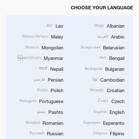
CHOOSE YOUR LANGUAGE
ລາວ
Shqip
Lao
Albanian
العربية
Bahasa Melayu
Malay
Arabic
Монгол
Беларуская
Mongolian
Belarusian
မြန်မာဘာသာ
বাংলা
Myanmar
Bengali
नेपाली
Български
Nepali
Bulgarian
ខ្មែរ
فارسی
Persian
Cambodian
Polski
Hrvatski
Polish
Croatian
Português
Český
Portuguese
Czech
English
پښتو
Pashto
English
Română
Esperanto
Romanian
Esperanto
Русский
Filipino
Russian
Filipino