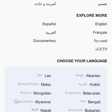
تفسیر
کمربند و جاده
EXPLORE MORE
Español
English
Français
العربية
Documentary
Русский
CCTV+
CHOOSE YOUR LANGUAGE
ລາວ
Shqip
Lao
Albanian
العربية
Bahasa Melayu
Malay
Arabic
Монгол
Беларуская
Mongolian
Belarusian
မြန်မာဘာသာ
বাংলা
Myanmar
Bengali
नेपाली
Български
Nepali
Bulgarian