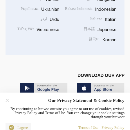
Українська
Bahasa Indonesia
Ukrainian
Indonesian
Italiano
اردو
Urdu
Italian
Tiếng Việt
日本語
Vietnamese
Japanese
한국어
Korean
DOWNLOAD OUR APP
Our Privacy Statement & Cookie Policy
By continuing to browse our site you agree to our use of cookies, revised
Privacy Policy and Terms of Use. You can change your cookie settings
through your browser.
© China Radio International.CRI. All Rights Reserved. 16A
Shijingshan Road, Beijing, China. 100040
I agree
Terms of Use
Privacy Policy