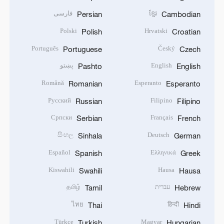
ខ្មែរ
فارسی
Persian
Cambodian
Polski
Hrvatski
Polish
Croatian
Português
Český
Portuguese
Czech
English
پښتو
Pashto
English
Română
Esperanto
Romanian
Esperanto
Русский
Filipino
Russian
Filipino
Српски
Français
Serbian
French
සිංහල
Deutsch
Sinhala
German
Español
Ελληνικά
Spanish
Greek
Kiswahili
Hausa
Swahili
Hausa
עברית
தமிழ்
Tamil
Hebrew
ไทย
हिन्दी
Thai
Hindi
Türkçe
Magyar
Turkish
Hungarian