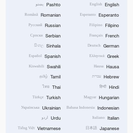
English
پښتو
Pashto
English
Română
Esperanto
Romanian
Esperanto
Русский
Filipino
Russian
Filipino
Српски
Français
Serbian
French
සිංහල
Deutsch
Sinhala
German
Español
Ελληνικά
Spanish
Greek
Kiswahili
Hausa
Swahili
Hausa
עברית
தமிழ்
Tamil
Hebrew
ไทย
हिन्दी
Thai
Hindi
Türkçe
Magyar
Turkish
Hungarian
Українська
Bahasa Indonesia
Ukrainian
Indonesian
Italiano
اردو
Urdu
Italian
Tiếng Việt
日本語
Vietnamese
Japanese