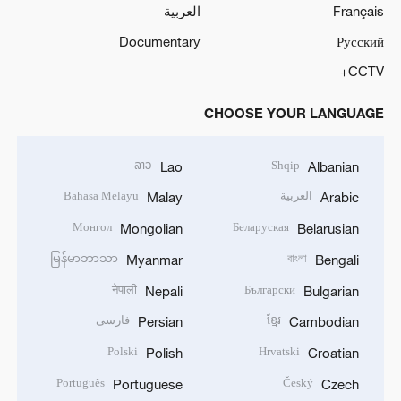
Français
العربية
Documentary
Русский
CCTV+
CHOOSE YOUR LANGUAGE
ລາວ
Shqip
Lao
Albanian
العربية
Bahasa Melayu
Malay
Arabic
Монгол
Беларуская
Mongolian
Belarusian
မြန်မာဘာသာ
বাংলা
Myanmar
Bengali
नेपाली
Български
Nepali
Bulgarian
ខ្មែរ
فارسی
Persian
Cambodian
Polski
Hrvatski
Polish
Croatian
Português
Český
Portuguese
Czech