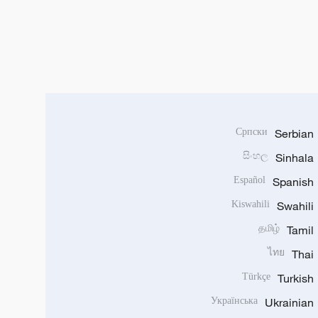
Српски
Serbian
සිංහල
Sinhala
Español
Spanish
Kiswahili
Swahili
தமிழ்
Tamil
ไทย
Thai
Türkçe
Turkish
Українська
Ukrainian