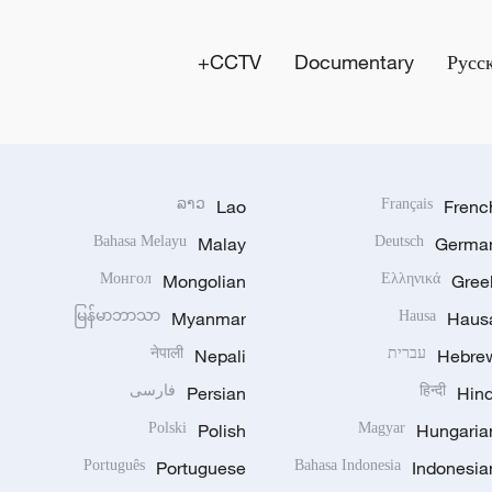
CCTV+
Documentary
Русс
ລາວ
Lao
Français
Frenc
Bahasa Melayu
Malay
Deutsch
Germa
Монгол
Mongolian
Ελληνικά
Gree
မြန်မာဘာသာ
Myanmar
Hausa
Haus
Hebre
עברית
Nepali
नेपाली
Hind
हिन्दी
Persian
فارسی
Polski
Polish
Magyar
Hungaria
Português
Portuguese
Bahasa Indonesia
Indonesia