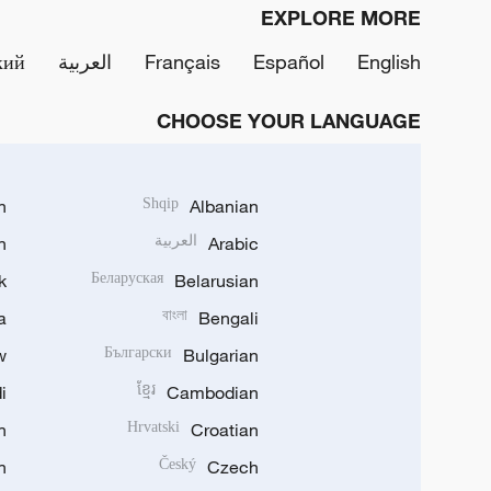
EXPLORE MORE
English
Español
Français
العربية
кий
CHOOSE YOUR LANGUAGE
h
Shqip
Albanian
Arabic
العربية
n
k
Беларуская
Belarusian
a
বাংলা
Bengali
w
Български
Bulgarian
i
ខ្មែរ
Cambodian
n
Hrvatski
Croatian
n
Český
Czech