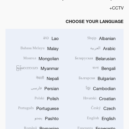
CCTV+
CHOOSE YOUR LANGUAGE
ລາວ
Shqip
Lao
Albanian
العربية
Bahasa Melayu
Malay
Arabic
Монгол
Беларуская
Mongolian
Belarusian
မြန်မာဘာသာ
বাংলা
Myanmar
Bengali
नेपाली
Български
Nepali
Bulgarian
ខ្មែរ
فارسی
Persian
Cambodian
Polski
Hrvatski
Polish
Croatian
Português
Český
Portuguese
Czech
English
پښتو
Pashto
English
Română
Esperanto
Romanian
Esperanto