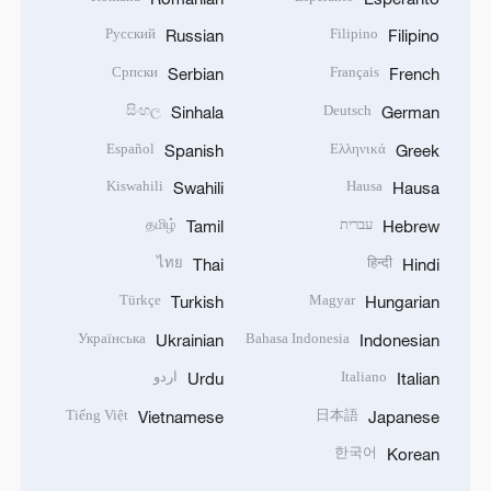
Русский
Filipino
Russian
Filipino
Српски
Français
Serbian
French
සිංහල
Deutsch
Sinhala
German
Español
Ελληνικά
Spanish
Greek
Kiswahili
Hausa
Swahili
Hausa
עברית
தமிழ்
Tamil
Hebrew
ไทย
हिन्दी
Thai
Hindi
Türkçe
Magyar
Turkish
Hungarian
Українська
Bahasa Indonesia
Ukrainian
Indonesian
Italiano
اردو
Urdu
Italian
Tiếng Việt
日本語
Vietnamese
Japanese
한국어
Korean