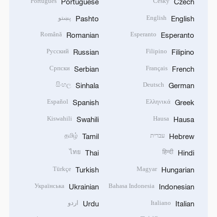
Português
Český
Portuguese
Czech
English
پښتو
Pashto
English
Română
Esperanto
Romanian
Esperanto
Русский
Filipino
Russian
Filipino
Српски
Français
Serbian
French
සිංහල
Deutsch
Sinhala
German
Español
Ελληνικά
Spanish
Greek
Kiswahili
Hausa
Swahili
Hausa
עברית
தமிழ்
Tamil
Hebrew
ไทย
हिन्दी
Thai
Hindi
Türkçe
Magyar
Turkish
Hungarian
Українська
Bahasa Indonesia
Ukrainian
Indonesian
Italiano
اردو
Urdu
Italian