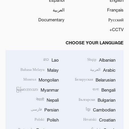
Español
English
Français
العربية
Documentary
Русский
CCTV+
CHOOSE YOUR LANGUAGE
ລາວ
Shqip
Lao
Albanian
العربية
Bahasa Melayu
Malay
Arabic
Монгол
Беларуская
Mongolian
Belarusian
မြန်မာဘာသာ
বাংলা
Myanmar
Bengali
नेपाली
Български
Nepali
Bulgarian
ខ្មែរ
فارسی
Persian
Cambodian
Polski
Hrvatski
Polish
Croatian