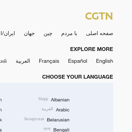
صفحه اصلی
با مردم
چین
جهان
ایران/ا
EXPLORE MORE
English
Español
Français
العربية
кий
CHOOSE YOUR LANGUAGE
h
Shqip
Albanian
Arabic
العربية
n
k
Беларуская
Belarusian
a
বাংলা
Bengali