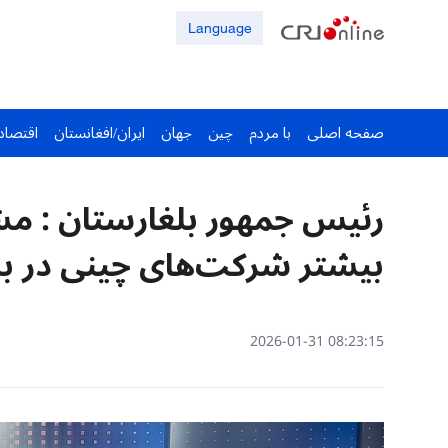
Language
صفحه اصلی
با مردم
چین
جهان
ایران/افغانستان
اقتصاد
رئیس جمهور بلغارستان : مشت
بیشتر شرکت‌های چینی در ب
08:23:15 2026-01-31