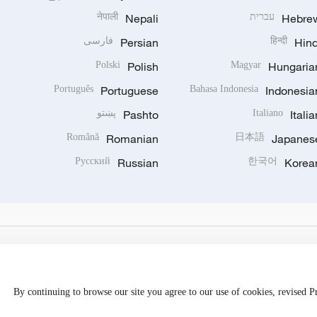
Hebre
עברית
Nepali
नेपाली
Hind
हिन्दी
Persian
فارسی
Polski
Polish
Magyar
Hungaria
Português
Portuguese
Bahasa Indonesia
Indonesia
Italia
Italiano
Pashto
پښتو
Română
Romanian
日本語
Japanes
Русский
Russian
한국어
Korea
By continuing to browse our site you agree to our use of cookies, revised 