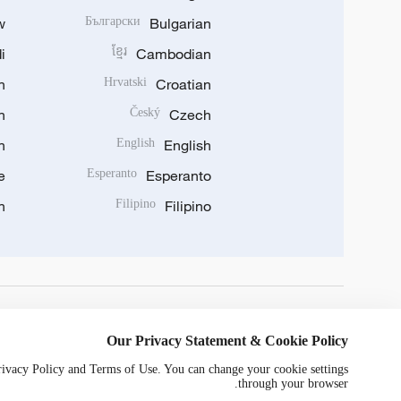
w
Български
Bulgarian
i
ខ្មែរ
Cambodian
n
Hrvatski
Croatian
n
Český
Czech
n
English
English
e
Esperanto
Esperanto
n
Filipino
Filipino
DOWNLOAD OUR APP
Our Privacy Statement & Cookie Policy
Privacy Policy and Terms of Use. You can change your cookie settings
through your browser.