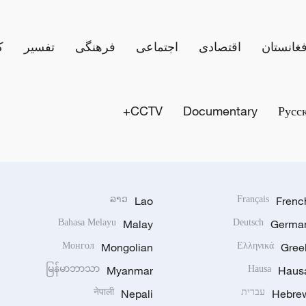
فغانستان
اقتصادی
اجتماعی
فرهنگی
تفسیر
ک
CCTV+
Documentary
Русс
ລາວ
Lao
Français
Frenc
Bahasa Melayu
Malay
Deutsch
Germa
Монгол
Mongolian
Ελληνικά
Gree
မြန်မာဘာသာ
Myanmar
Hausa
Haus
Hebre
עברית
Nepali
नेपाली