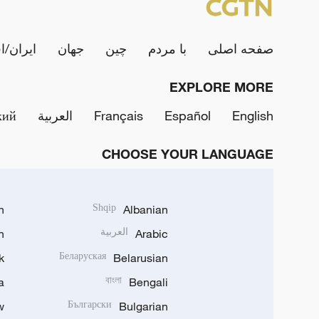
صفحه اصلی
با مردم
چین
جهان
ایران/ا
EXPLORE MORE
English
Español
Français
العربية
кий
CHOOSE YOUR LANGUAGE
h
Shqip
Albanian
Arabic
العربية
n
k
Беларуская
Belarusian
a
বাংলা
Bengali
w
Български
Bulgarian