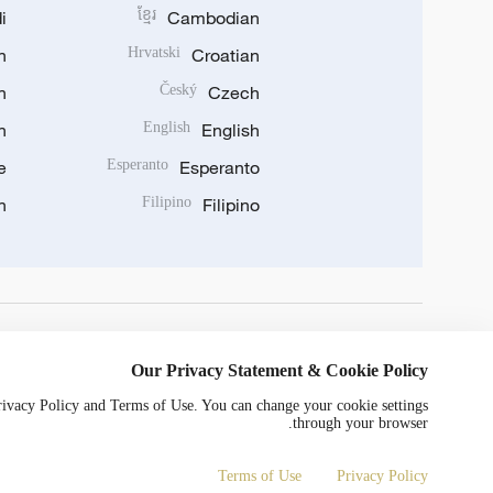
i
ខ្មែរ
Cambodian
n
Hrvatski
Croatian
n
Český
Czech
n
English
English
e
Esperanto
Esperanto
n
Filipino
Filipino
DOWNLOAD OUR APP
Our Privacy Statement & Cookie Policy
Privacy Policy and Terms of Use. You can change your cookie settings
through your browser.
Terms of Use
Privacy Policy
© China Radio International.CRI. All Rights Reserved. 16A Shijingshan Road, Beijing, China. 100040