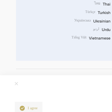
ไทย
Thai
Türkçe
Turkish
Українська
Ukrainian
Urdu
اردو
Tiếng Việt
Vietnamese
I agree