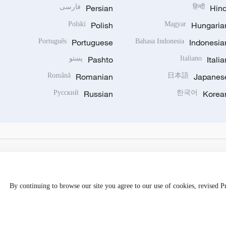
Hind
हिन्दी
Persian
فارسی
Polski
Polish
Magyar
Hungaria
Português
Portuguese
Bahasa Indonesia
Indonesia
Italia
Italiano
Pashto
پښتو
Română
Romanian
日本語
Japanes
Русский
Russian
한국어
Korea
By continuing to browse our site you agree to our use of cookies, revised 