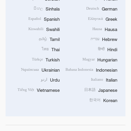
සිංහල
Deutsch
Sinhala
German
Español
Ελληνικά
Spanish
Greek
Kiswahili
Hausa
Swahili
Hausa
עברית
தமிழ்
Tamil
Hebrew
ไทย
हिन्दी
Thai
Hindi
Türkçe
Magyar
Turkish
Hungarian
Українська
Bahasa Indonesia
Ukrainian
Indonesian
Italiano
اردو
Urdu
Italian
Tiếng Việt
日本語
Vietnamese
Japanese
한국어
Korean