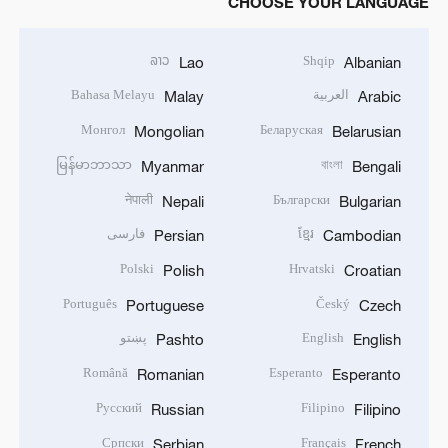
CHOOSE YOUR LANGUAGE
ລາວ
Shqip
Lao
Albanian
العربية
Bahasa Melayu
Malay
Arabic
Монгол
Беларуская
Mongolian
Belarusian
မြန်မာဘာသာ
বাংলা
Myanmar
Bengali
नेपाली
Български
Nepali
Bulgarian
ខ្មែរ
فارسی
Persian
Cambodian
Polski
Hrvatski
Polish
Croatian
Português
Český
Portuguese
Czech
English
پښتو
Pashto
English
Română
Esperanto
Romanian
Esperanto
Русский
Filipino
Russian
Filipino
Српски
Français
Serbian
French