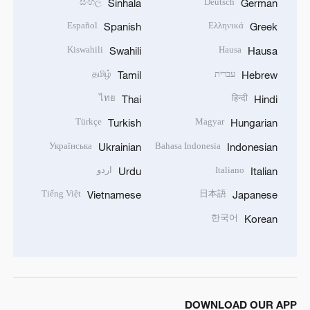
සිංහල
Deutsch
Sinhala
German
Español
Ελληνικά
Spanish
Greek
Kiswahili
Hausa
Swahili
Hausa
עברית
தமிழ்
Tamil
Hebrew
ไทย
हिन्दी
Thai
Hindi
Türkçe
Magyar
Turkish
Hungarian
Українська
Bahasa Indonesia
Ukrainian
Indonesian
Italiano
اردو
Urdu
Italian
Tiếng Việt
日本語
Vietnamese
Japanese
한국어
Korean
DOWNLOAD OUR APP