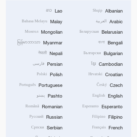
ລາວ
Shqip
Lao
Albanian
العربية
Bahasa Melayu
Malay
Arabic
Монгол
Беларуская
Mongolian
Belarusian
မြန်မာဘာသာ
বাংলা
Myanmar
Bengali
नेपाली
Български
Nepali
Bulgarian
ខ្មែរ
فارسی
Persian
Cambodian
Polski
Hrvatski
Polish
Croatian
Português
Český
Portuguese
Czech
English
پښتو
Pashto
English
Română
Esperanto
Romanian
Esperanto
Русский
Filipino
Russian
Filipino
Српски
Français
Serbian
French