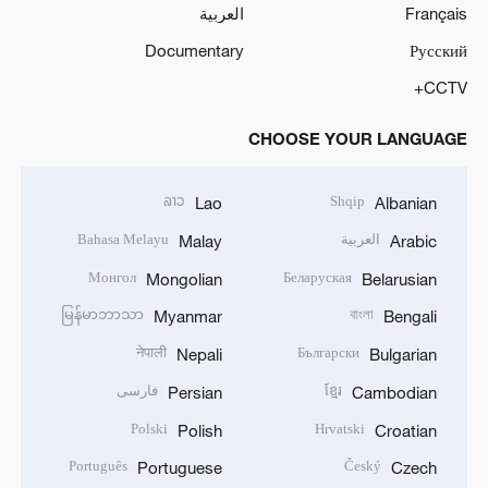
Français
العربية
Documentary
Русский
CCTV+
CHOOSE YOUR LANGUAGE
ລາວ
Shqip
Lao
Albanian
العربية
Bahasa Melayu
Malay
Arabic
Монгол
Беларуская
Mongolian
Belarusian
မြန်မာဘာသာ
বাংলা
Myanmar
Bengali
नेपाली
Български
Nepali
Bulgarian
ខ្មែរ
فارسی
Persian
Cambodian
Polski
Hrvatski
Polish
Croatian
Português
Český
Portuguese
Czech