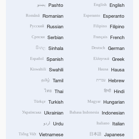
English
پښتو
Pashto
English
Română
Esperanto
Romanian
Esperanto
Русский
Filipino
Russian
Filipino
Српски
Français
Serbian
French
සිංහල
Deutsch
Sinhala
German
Español
Ελληνικά
Spanish
Greek
Kiswahili
Hausa
Swahili
Hausa
עברית
தமிழ்
Tamil
Hebrew
ไทย
हिन्दी
Thai
Hindi
Türkçe
Magyar
Turkish
Hungarian
Українська
Bahasa Indonesia
Ukrainian
Indonesian
Italiano
اردو
Urdu
Italian
Tiếng Việt
日本語
Vietnamese
Japanese