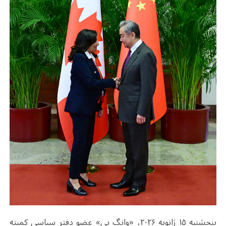
پنجشنبه ۱۵ ژانویه ۲۰۲۶، «وانگ یی» عضو دفتر سیاسی کمیته