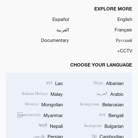
EXPLORE MORE
Español
English
Français
العربية
Documentary
Русский
CCTV+
CHOOSE YOUR LANGUAGE
ລາວ
Shqip
Lao
Albanian
العربية
Bahasa Melayu
Malay
Arabic
Монгол
Беларуская
Mongolian
Belarusian
မြန်မာဘာသာ
বাংলা
Myanmar
Bengali
नेपाली
Български
Nepali
Bulgarian
ខ្មែរ
فارسی
Persian
Cambodian