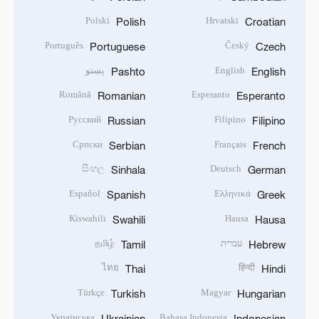
Polski
Hrvatski
Polish
Croatian
Português
Český
Portuguese
Czech
English
پښتو
Pashto
English
Română
Esperanto
Romanian
Esperanto
Русский
Filipino
Russian
Filipino
Српски
Français
Serbian
French
සිංහල
Deutsch
Sinhala
German
Español
Ελληνικά
Spanish
Greek
Kiswahili
Hausa
Swahili
Hausa
עברית
தமிழ்
Tamil
Hebrew
ไทย
हिन्दी
Thai
Hindi
Türkçe
Magyar
Turkish
Hungarian
Українська
Bahasa Indonesia
Ukrainian
Indonesian