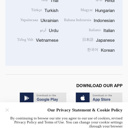
Thai
Hindi
Türkçe
Magyar
Turkish
Hungarian
Українська
Bahasa Indonesia
Ukrainian
Indonesian
Italiano
اردو
Urdu
Italian
Tiếng Việt
日本語
Vietnamese
Japanese
한국어
Korean
DOWNLOAD OUR APP
Our Privacy Statement & Cookie Policy
By continuing to browse our site you agree to our use of cookies, revised
Privacy Policy and Terms of Use. You can change your cookie settings
through your browser.
© China Radio International.CRI. All Rights Reserved. 16A