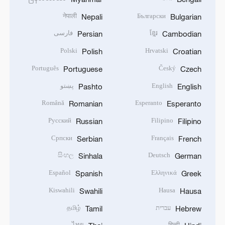
नेपाली
Български
Nepali
Bulgarian
ខ្មែរ
فارسی
Persian
Cambodian
Polski
Hrvatski
Polish
Croatian
Português
Český
Portuguese
Czech
English
پښتو
Pashto
English
Română
Esperanto
Romanian
Esperanto
Русский
Filipino
Russian
Filipino
Српски
Français
Serbian
French
සිංහල
Deutsch
Sinhala
German
Español
Ελληνικά
Spanish
Greek
Kiswahili
Hausa
Swahili
Hausa
עברית
தமிழ்
Tamil
Hebrew
ไทย
हिन्दी