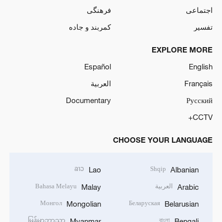
اجتماعی
فرهنگی
تفسیر
کمربند و جاده
EXPLORE MORE
Español
English
Français
العربية
Documentary
Русский
CCTV+
CHOOSE YOUR LANGUAGE
ລາວ
Shqip
Lao
Albanian
العربية
Bahasa Melayu
Malay
Arabic
Монгол
Беларуская
Mongolian
Belarusian
မြန်မာဘာသာ
বাংলা
Myanmar
Bengali