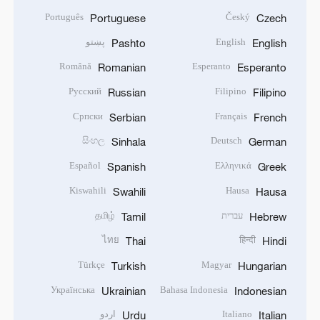
Português
Český
Portuguese
Czech
English
پښتو
Pashto
English
Română
Esperanto
Romanian
Esperanto
Русский
Filipino
Russian
Filipino
Српски
Français
Serbian
French
සිංහල
Deutsch
Sinhala
German
Español
Ελληνικά
Spanish
Greek
Kiswahili
Hausa
Swahili
Hausa
עברית
தமிழ்
Tamil
Hebrew
ไทย
हिन्दी
Thai
Hindi
Türkçe
Magyar
Turkish
Hungarian
Українська
Bahasa Indonesia
Ukrainian
Indonesian
Italiano
اردو
Urdu
Italian