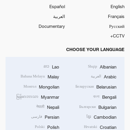
Español
English
Français
العربية
Documentary
Русский
CCTV+
CHOOSE YOUR LANGUAGE
ລາວ
Shqip
Lao
Albanian
العربية
Bahasa Melayu
Malay
Arabic
Монгол
Беларуская
Mongolian
Belarusian
မြန်မာဘာသာ
বাংলা
Myanmar
Bengali
नेपाली
Български
Nepali
Bulgarian
ខ្មែរ
فارسی
Persian
Cambodian
Polski
Hrvatski
Polish
Croatian