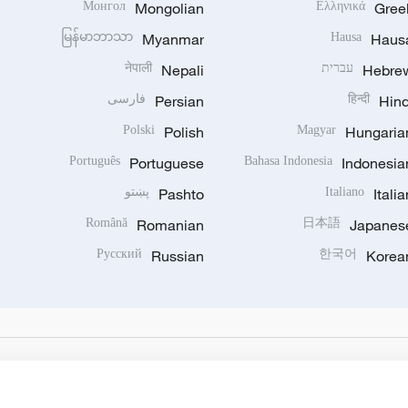
Монгол
Mongolian
Ελληνικά
Gree
မြန်မာဘာသာ
Myanmar
Hausa
Haus
Hebre
עברית
Nepali
नेपाली
Hind
हिन्दी
Persian
فارسی
Polski
Polish
Magyar
Hungaria
Português
Portuguese
Bahasa Indonesia
Indonesia
Italia
Italiano
Pashto
پښتو
Română
Romanian
日本語
Japanes
Русский
Russian
한국어
Korea