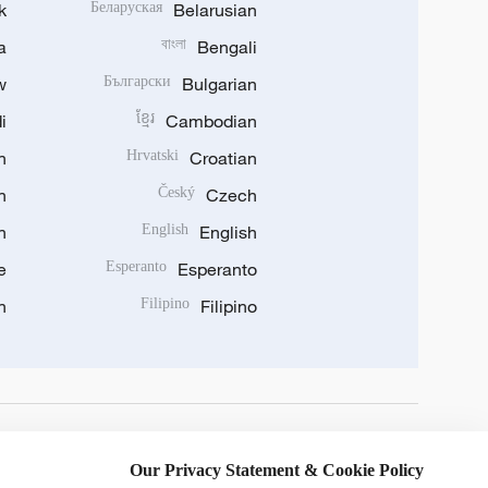
k
Беларуская
Belarusian
a
বাংলা
Bengali
w
Български
Bulgarian
i
ខ្មែរ
Cambodian
n
Hrvatski
Croatian
n
Český
Czech
n
English
English
e
Esperanto
Esperanto
n
Filipino
Filipino
DOWNLOAD OUR APP
Our Privacy Statement & Cookie Policy