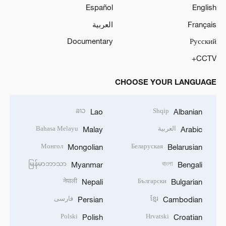
Español
English
Français
العربية
Documentary
Русский
CCTV+
CHOOSE YOUR LANGUAGE
ລາວ
Shqip
Lao
Albanian
العربية
Bahasa Melayu
Malay
Arabic
Монгол
Беларуская
Mongolian
Belarusian
မြန်မာဘာသာ
বাংলা
Myanmar
Bengali
नेपाली
Български
Nepali
Bulgarian
ខ្មែរ
فارسی
Persian
Cambodian
Polski
Hrvatski
Polish
Croatian