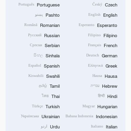
Português
Český
Portuguese
Czech
English
پښتو
Pashto
English
Română
Esperanto
Romanian
Esperanto
Русский
Filipino
Russian
Filipino
Српски
Français
Serbian
French
සිංහල
Deutsch
Sinhala
German
Español
Ελληνικά
Spanish
Greek
Kiswahili
Hausa
Swahili
Hausa
עברית
தமிழ்
Tamil
Hebrew
ไทย
हिन्दी
Thai
Hindi
Türkçe
Magyar
Turkish
Hungarian
Українська
Bahasa Indonesia
Ukrainian
Indonesian
Italiano
اردو
Urdu
Italian