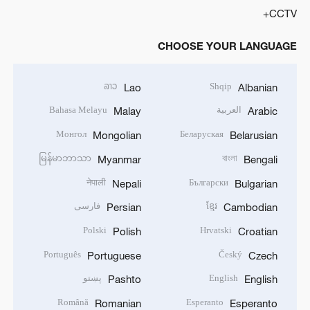
CCTV+
CHOOSE YOUR LANGUAGE
ລາວ
Shqip
Lao
Albanian
العربية
Bahasa Melayu
Malay
Arabic
Монгол
Беларуская
Mongolian
Belarusian
မြန်မာဘာသာ
বাংলা
Myanmar
Bengali
नेपाली
Български
Nepali
Bulgarian
ខ្មែរ
فارسی
Persian
Cambodian
Polski
Hrvatski
Polish
Croatian
Português
Český
Portuguese
Czech
English
پښتو
Pashto
English
Română
Esperanto
Romanian
Esperanto