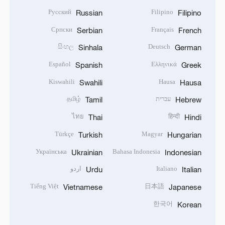
Русский
Filipino
Russian
Filipino
Српски
Français
Serbian
French
සිංහල
Deutsch
Sinhala
German
Español
Ελληνικά
Spanish
Greek
Kiswahili
Hausa
Swahili
Hausa
עברית
தமிழ்
Tamil
Hebrew
ไทย
हिन्दी
Thai
Hindi
Türkçe
Magyar
Turkish
Hungarian
Українська
Bahasa Indonesia
Ukrainian
Indonesian
Italiano
اردو
Urdu
Italian
Tiếng Việt
日本語
Vietnamese
Japanese
한국어
Korean