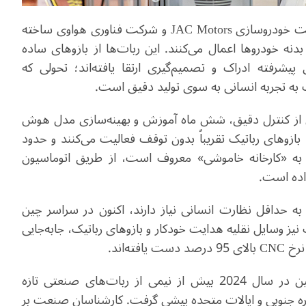
در کارخانه بزرگ «زونجی» که به‌طور مشترک توسط شرکت خودروسازی JAC Motors و شرکت فناوری هواوی ساخته
نه خودروها اعمال می‌کنند. این ربات‌ها از بازوهای ساده
شرفته ادراک و تصمیم‌گیری ارتقا یافته‌اند؛ تحولی که
 به تجربه انسانی به سوی تولید دقیق است.
ی از کنترل دقیق، شش ماه آموزش و بهینه‌سازی مدل هوش
نوعی زمان برد.» در خط مونتاژ کارخانه GAC Aion، بازوهای رباتیک تقریباً بدون توقف فعالیت می‌کنند و حدود
نه که به «کارخانه خاموشی» معروف است، از طریق اتوماسیون
اده است.
 به حداقل نظارت انسانی نیاز دارند، اکنون در سراسر چین
یز وسایل نقلیه هدایت خودکار و بازوهای رباتیک، جابه‌جایی
ه‌اند.
این تحول در سراسر چین در حال گسترش است. چین در سال 2024 بیش از نیمی از ربات‌های صنعتی تازه
ره جنوبی و ایالات متحده پیشی گرفت. کارشناسان صنعت بر