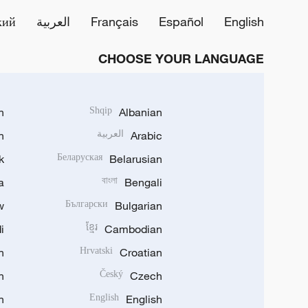
English
Español
Français
العربية
кий
CHOOSE YOUR LANGUAGE
h
Shqip
Albanian
Arabic
العربية
n
k
Беларуская
Belarusian
a
বাংলা
Bengali
w
Български
Bulgarian
i
ខ្មែរ
Cambodian
n
Hrvatski
Croatian
n
Český
Czech
n
English
English