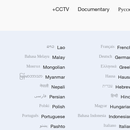
CCTV+
Documentary
Русс
ລາວ
Lao
Français
Frenc
Bahasa Melayu
Malay
Deutsch
Germa
Монгол
Mongolian
Ελληνικά
Gree
မြန်မာဘာသာ
Myanmar
Hausa
Haus
Hebre
עברית
Nepali
नेपाली
Hind
हिन्दी
Persian
فارسی
Polski
Polish
Magyar
Hungaria
Português
Portuguese
Bahasa Indonesia
Indonesia
Italia
Italiano
Pashto
پښتو