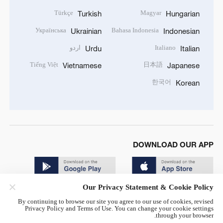
Türkçe
Magyar
Turkish
Hungarian
Українська
Bahasa Indonesia
Ukrainian
Indonesian
Italiano
اردو
Urdu
Italian
Tiếng Việt
日本語
Vietnamese
Japanese
한국어
Korean
DOWNLOAD OUR APP
Our Privacy Statement & Cookie Policy
By continuing to browse our site you agree to our use of cookies, revised
Privacy Policy and Terms of Use. You can change your cookie settings
through your browser.
© China Radio International.CRI. All Rights Reserved. 16A