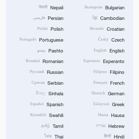
नेपाली
Български
Nepali
Bulgarian
ខ្មែរ
فارسی
Persian
Cambodian
Polski
Hrvatski
Polish
Croatian
Português
Český
Portuguese
Czech
English
پښتو
Pashto
English
Română
Esperanto
Romanian
Esperanto
Русский
Filipino
Russian
Filipino
Српски
Français
Serbian
French
සිංහල
Deutsch
Sinhala
German
Español
Ελληνικά
Spanish
Greek
Kiswahili
Hausa
Swahili
Hausa
עברית
தமிழ்
Tamil
Hebrew
ไทย
हिन्दी
Thai
Hindi