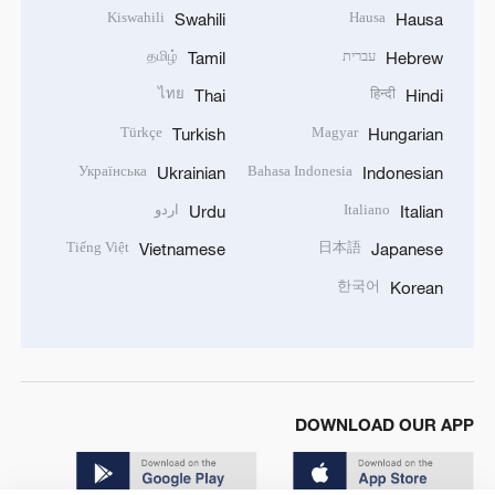
Kiswahili
Hausa
Swahili
Hausa
עברית
தமிழ்
Tamil
Hebrew
ไทย
हिन्दी
Thai
Hindi
Türkçe
Magyar
Turkish
Hungarian
Українська
Bahasa Indonesia
Ukrainian
Indonesian
Italiano
اردو
Urdu
Italian
Tiếng Việt
日本語
Vietnamese
Japanese
한국어
Korean
DOWNLOAD OUR APP