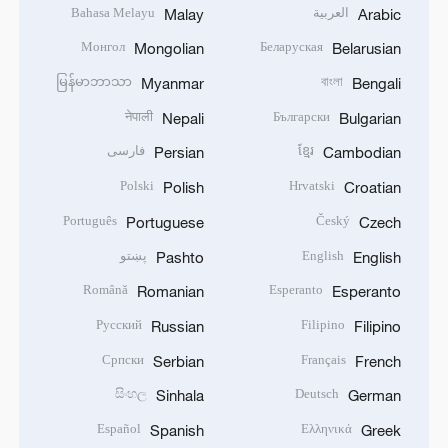
العربية
Bahasa Melayu
Malay
Arabic
Монгол
Беларуская
Mongolian
Belarusian
မြန်မာဘာသာ
বাংলা
Myanmar
Bengali
नेपाली
Български
Nepali
Bulgarian
ខ្មែរ
فارسی
Persian
Cambodian
Polski
Hrvatski
Polish
Croatian
Português
Český
Portuguese
Czech
English
پښتو
Pashto
English
Română
Esperanto
Romanian
Esperanto
Русский
Filipino
Russian
Filipino
Српски
Français
Serbian
French
සිංහල
Deutsch
Sinhala
German
Español
Ελληνικά
Spanish
Greek