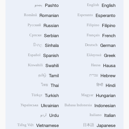
English
پښتو
Pashto
English
Română
Esperanto
Romanian
Esperanto
Русский
Filipino
Russian
Filipino
Српски
Français
Serbian
French
සිංහල
Deutsch
Sinhala
German
Español
Ελληνικά
Spanish
Greek
Kiswahili
Hausa
Swahili
Hausa
עברית
தமிழ்
Tamil
Hebrew
ไทย
हिन्दी
Thai
Hindi
Türkçe
Magyar
Turkish
Hungarian
Українська
Bahasa Indonesia
Ukrainian
Indonesian
Italiano
اردو
Urdu
Italian
Tiếng Việt
日本語
Vietnamese
Japanese