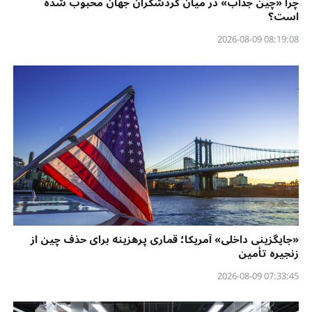
چرا «چین جذاب» در میان گردشگران جهان محبوب شده
است؟
08:19:08 2026-08-09
«جایگزینی داخلی» آمریکا؛ قماری پرهزینه برای حذف چین از
زنجیره تأمین
07:33:45 2026-08-09