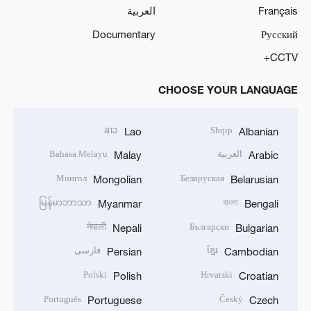
Français
العربية
Documentary
Русский
CCTV+
CHOOSE YOUR LANGUAGE
ລາວ
Shqip
Lao
Albanian
العربية
Bahasa Melayu
Malay
Arabic
Монгол
Беларуская
Mongolian
Belarusian
မြန်မာဘာသာ
বাংলা
Myanmar
Bengali
नेपाली
Български
Nepali
Bulgarian
ខ្មែរ
فارسی
Persian
Cambodian
Polski
Hrvatski
Polish
Croatian
Português
Český
Portuguese
Czech