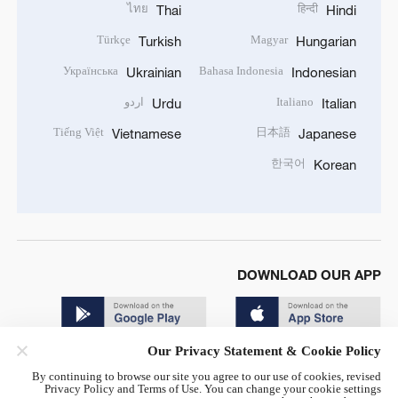
ไทย
हिन्दी
Thai
Hindi
Türkçe
Magyar
Turkish
Hungarian
Українська
Bahasa Indonesia
Ukrainian
Indonesian
Italiano
اردو
Urdu
Italian
Tiếng Việt
日本語
Vietnamese
Japanese
한국어
Korean
DOWNLOAD OUR APP
Our Privacy Statement & Cookie Policy
By continuing to browse our site you agree to our use of cookies, revised
Privacy Policy and Terms of Use. You can change your cookie settings