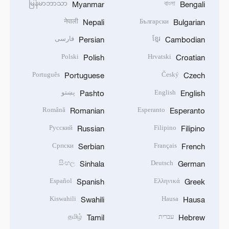
မြန်မာဘာသာ
বাংলা
Myanmar
Bengali
नेपाली
Български
Nepali
Bulgarian
ខ្មែរ
فارسی
Persian
Cambodian
Polski
Hrvatski
Polish
Croatian
Português
Český
Portuguese
Czech
English
پښتو
Pashto
English
Română
Esperanto
Romanian
Esperanto
Русский
Filipino
Russian
Filipino
Српски
Français
Serbian
French
සිංහල
Deutsch
Sinhala
German
Español
Ελληνικά
Spanish
Greek
Kiswahili
Hausa
Swahili
Hausa
עברית
தமிழ்
Tamil
Hebrew