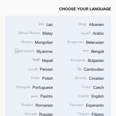
CHOOSE YOUR LANGUAGE
ລາວ
Shqip
Lao
Albanian
العربية
Bahasa Melayu
Malay
Arabic
Монгол
Беларуская
Mongolian
Belarusian
မြန်မာဘာသာ
বাংলা
Myanmar
Bengali
नेपाली
Български
Nepali
Bulgarian
ខ្មែរ
فارسی
Persian
Cambodian
Polski
Hrvatski
Polish
Croatian
Português
Český
Portuguese
Czech
English
پښتو
Pashto
English
Română
Esperanto
Romanian
Esperanto
Русский
Filipino
Russian
Filipino