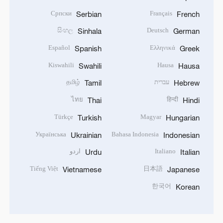
Српски
Français
Serbian
French
සිංහල
Deutsch
Sinhala
German
Español
Ελληνικά
Spanish
Greek
Kiswahili
Hausa
Swahili
Hausa
עברית
தமிழ்
Tamil
Hebrew
ไทย
हिन्दी
Thai
Hindi
Türkçe
Magyar
Turkish
Hungarian
Українська
Bahasa Indonesia
Ukrainian
Indonesian
Italiano
اردو
Urdu
Italian
Tiếng Việt
日本語
Vietnamese
Japanese
한국어
Korean