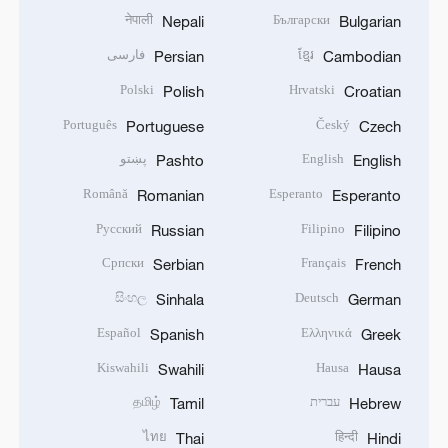
नेपाली
Български
Nepali
Bulgarian
ខ្មែរ
فارسی
Persian
Cambodian
Polski
Hrvatski
Polish
Croatian
Português
Český
Portuguese
Czech
English
پښتو
Pashto
English
Română
Esperanto
Romanian
Esperanto
Русский
Filipino
Russian
Filipino
Српски
Français
Serbian
French
සිංහල
Deutsch
Sinhala
German
Español
Ελληνικά
Spanish
Greek
Kiswahili
Hausa
Swahili
Hausa
עברית
தமிழ்
Tamil
Hebrew
ไทย
हिन्दी
Thai
Hindi