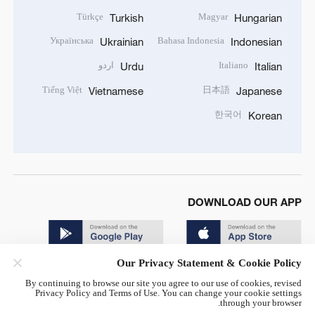
Türkçe
Magyar
Turkish
Hungarian
Українська
Bahasa Indonesia
Ukrainian
Indonesian
Italiano
اردو
Urdu
Italian
Tiếng Việt
日本語
Vietnamese
Japanese
한국어
Korean
DOWNLOAD OUR APP
Our Privacy Statement & Cookie Policy
By continuing to browse our site you agree to our use of cookies, revised
Privacy Policy and Terms of Use. You can change your cookie settings
through your browser.
© China Radio International.CRI. All Rights Reserved. 16A