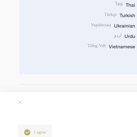
ไทย
Thai
Türkçe
Turkish
Українська
Ukrainian
Urdu
اردو
Tiếng Việt
Vietnamese
I agree