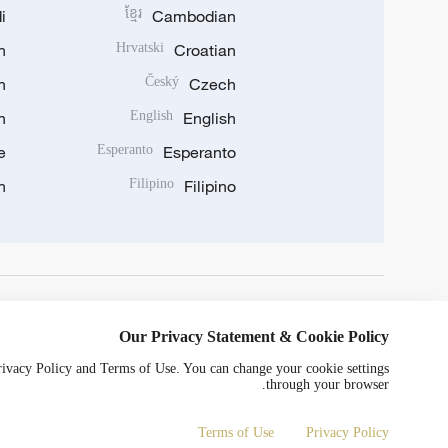
i
ខ្មែរ
Cambodian
n
Hrvatski
Croatian
n
Český
Czech
n
English
English
e
Esperanto
Esperanto
n
Filipino
Filipino
DOWNLOAD OUR APP
Our Privacy Statement & Cookie Policy
Privacy Policy and Terms of Use. You can change your cookie settings
through your browser.
Terms of Use
Privacy Policy
© China Radio International.CRI. All Rights Reserved. 16A Shijingshan Road, Beijing, China. 100040