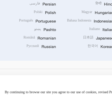
Hind
हिन्दी
Persian
فارسی
Polski
Polish
Magyar
Hungaria
Português
Portuguese
Bahasa Indonesia
Indonesia
Italia
Italiano
Pashto
پښتو
Română
Romanian
日本語
Japanes
Русский
Russian
한국어
Korea
By continuing to browse our site you agree to our use of cookies, revised 