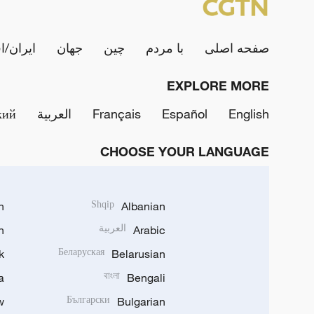
صفحه اصلی
با مردم
چین
جهان
ایران/ا
EXPLORE MORE
English
Español
Français
العربية
кий
CHOOSE YOUR LANGUAGE
h
Shqip
Albanian
Arabic
العربية
n
k
Беларуская
Belarusian
a
বাংলা
Bengali
w
Български
Bulgarian