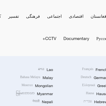
فغانستان
اقتصادی
اجتماعی
فرهنگی
تفسیر
ک
CCTV+
Documentary
Русс
ລາວ
Lao
Français
Frenc
Bahasa Melayu
Malay
Deutsch
Germa
Монгол
Mongolian
Ελληνικά
Gree
မြန်မာဘာသာ
Myanmar
Hausa
Haus
Hebre
עברית
Nepali
नेपाली