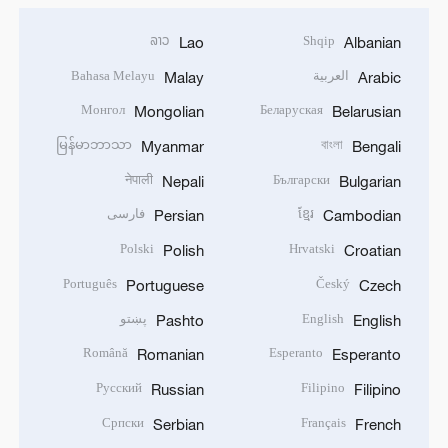
ລາວ
Shqip
Lao
Albanian
العربية
Bahasa Melayu
Malay
Arabic
Монгол
Беларуская
Mongolian
Belarusian
မြန်မာဘာသာ
বাংলা
Myanmar
Bengali
नेपाली
Български
Nepali
Bulgarian
ខ្មែរ
فارسی
Persian
Cambodian
Polski
Hrvatski
Polish
Croatian
Português
Český
Portuguese
Czech
English
پښتو
Pashto
English
Română
Esperanto
Romanian
Esperanto
Русский
Filipino
Russian
Filipino
Српски
Français
Serbian
French