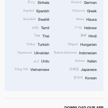
සිංහල
Deutsch
Sinhala
German
Español
Ελληνικά
Spanish
Greek
Kiswahili
Hausa
Swahili
Hausa
עברית
தமிழ்
Tamil
Hebrew
ไทย
हिन्दी
Thai
Hindi
Türkçe
Magyar
Turkish
Hungarian
Українська
Bahasa Indonesia
Ukrainian
Indonesian
Italiano
اردو
Urdu
Italian
Tiếng Việt
日本語
Vietnamese
Japanese
한국어
Korean
DOWNLOAD OUR APP