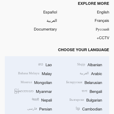
EXPLORE MORE
Español
English
Français
العربية
Documentary
Русский
CCTV+
CHOOSE YOUR LANGUAGE
ລາວ
Shqip
Lao
Albanian
العربية
Bahasa Melayu
Malay
Arabic
Монгол
Беларуская
Mongolian
Belarusian
မြန်မာဘာသာ
বাংলা
Myanmar
Bengali
नेपाली
Български
Nepali
Bulgarian
ខ្មែរ
فارسی
Persian
Cambodian