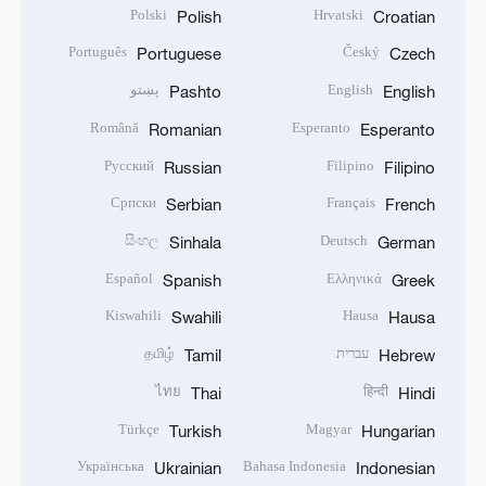
Polski
Hrvatski
Polish
Croatian
Português
Český
Portuguese
Czech
English
پښتو
Pashto
English
Română
Esperanto
Romanian
Esperanto
Русский
Filipino
Russian
Filipino
Српски
Français
Serbian
French
සිංහල
Deutsch
Sinhala
German
Español
Ελληνικά
Spanish
Greek
Kiswahili
Hausa
Swahili
Hausa
עברית
தமிழ்
Tamil
Hebrew
ไทย
हिन्दी
Thai
Hindi
Türkçe
Magyar
Turkish
Hungarian
Українська
Bahasa Indonesia
Ukrainian
Indonesian