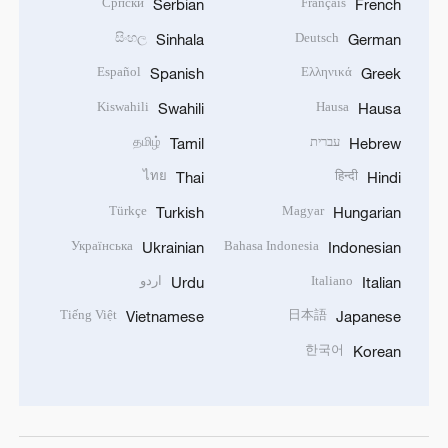
Српски
Français
Serbian
French
සිංහල
Deutsch
Sinhala
German
Español
Ελληνικά
Spanish
Greek
Kiswahili
Hausa
Swahili
Hausa
עברית
தமிழ்
Tamil
Hebrew
ไทย
हिन्दी
Thai
Hindi
Türkçe
Magyar
Turkish
Hungarian
Українська
Bahasa Indonesia
Ukrainian
Indonesian
Italiano
اردو
Urdu
Italian
Tiếng Việt
日本語
Vietnamese
Japanese
한국어
Korean