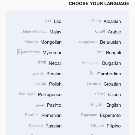
CHOOSE YOUR LANGUAGE
ລາວ
Shqip
Lao
Albanian
العربية
Bahasa Melayu
Malay
Arabic
Монгол
Беларуская
Mongolian
Belarusian
မြန်မာဘာသာ
বাংলা
Myanmar
Bengali
नेपाली
Български
Nepali
Bulgarian
ខ្មែរ
فارسی
Persian
Cambodian
Polski
Hrvatski
Polish
Croatian
Português
Český
Portuguese
Czech
English
پښتو
Pashto
English
Română
Esperanto
Romanian
Esperanto
Русский
Filipino
Russian
Filipino