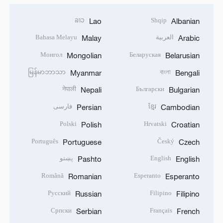
ລາວ
Shqip
Lao
Albanian
العربية
Bahasa Melayu
Malay
Arabic
Монгол
Беларуская
Mongolian
Belarusian
မြန်မာဘာသာ
বাংলা
Myanmar
Bengali
नेपाली
Български
Nepali
Bulgarian
ខ្មែរ
فارسی
Persian
Cambodian
Polski
Hrvatski
Polish
Croatian
Português
Český
Portuguese
Czech
English
پښتو
Pashto
English
Română
Esperanto
Romanian
Esperanto
Русский
Filipino
Russian
Filipino
Српски
Français
Serbian
French