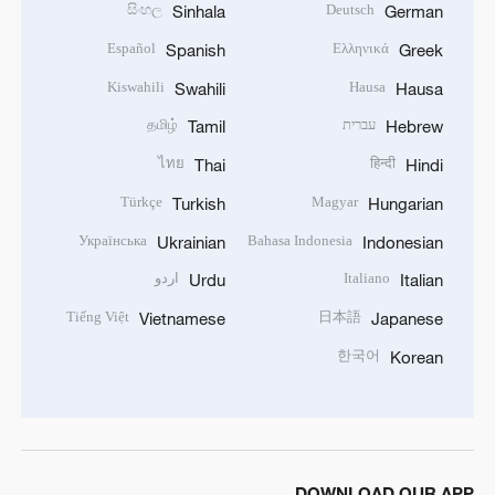
සිංහල
Deutsch
Sinhala
German
Español
Ελληνικά
Spanish
Greek
Kiswahili
Hausa
Swahili
Hausa
עברית
தமிழ்
Tamil
Hebrew
ไทย
हिन्दी
Thai
Hindi
Türkçe
Magyar
Turkish
Hungarian
Українська
Bahasa Indonesia
Ukrainian
Indonesian
Italiano
اردو
Urdu
Italian
Tiếng Việt
日本語
Vietnamese
Japanese
한국어
Korean
DOWNLOAD OUR APP