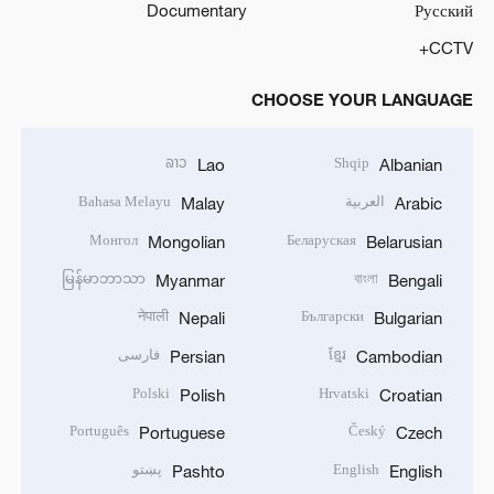
Documentary
Русский
CCTV+
CHOOSE YOUR LANGUAGE
ລາວ
Shqip
Lao
Albanian
العربية
Bahasa Melayu
Malay
Arabic
Монгол
Беларуская
Mongolian
Belarusian
မြန်မာဘာသာ
বাংলা
Myanmar
Bengali
नेपाली
Български
Nepali
Bulgarian
ខ្មែរ
فارسی
Persian
Cambodian
Polski
Hrvatski
Polish
Croatian
Português
Český
Portuguese
Czech
English
پښتو
Pashto
English