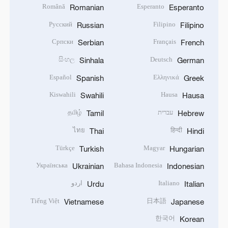
Română
Esperanto
Romanian
Esperanto
Русский
Filipino
Russian
Filipino
Српски
Français
Serbian
French
සිංහල
Deutsch
Sinhala
German
Español
Ελληνικά
Spanish
Greek
Kiswahili
Hausa
Swahili
Hausa
עברית
தமிழ்
Tamil
Hebrew
ไทย
हिन्दी
Thai
Hindi
Türkçe
Magyar
Turkish
Hungarian
Українська
Bahasa Indonesia
Ukrainian
Indonesian
Italiano
اردو
Urdu
Italian
Tiếng Việt
日本語
Vietnamese
Japanese
한국어
Korean