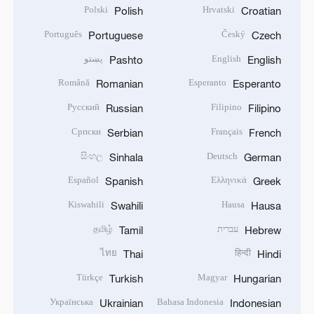
Polski
Hrvatski
Polish
Croatian
Português
Český
Portuguese
Czech
English
پښتو
Pashto
English
Română
Esperanto
Romanian
Esperanto
Русский
Filipino
Russian
Filipino
Српски
Français
Serbian
French
සිංහල
Deutsch
Sinhala
German
Español
Ελληνικά
Spanish
Greek
Kiswahili
Hausa
Swahili
Hausa
עברית
தமிழ்
Tamil
Hebrew
ไทย
हिन्दी
Thai
Hindi
Türkçe
Magyar
Turkish
Hungarian
Українська
Bahasa Indonesia
Ukrainian
Indonesian