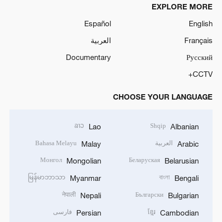
EXPLORE MORE
Español
English
Français
العربية
Documentary
Русский
CCTV+
CHOOSE YOUR LANGUAGE
ລາວ
Shqip
Lao
Albanian
العربية
Bahasa Melayu
Malay
Arabic
Монгол
Беларуская
Mongolian
Belarusian
မြန်မာဘာသာ
বাংলা
Myanmar
Bengali
नेपाली
Български
Nepali
Bulgarian
ខ្មែរ
فارسی
Persian
Cambodian