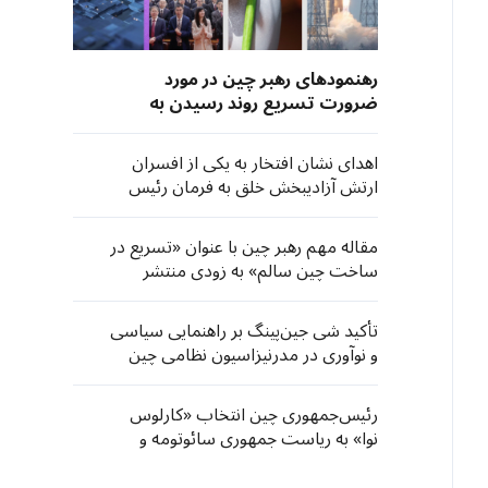
رهنمودهای رهبر چین در مورد
ضرورت تسریع روند رسیدن به
خودکفایی در زمینه علم و فناوری
اهدای نشان افتخار به یکی از افسران
ارتش آزادیبخش خلق به فرمان رئیس
کمیته مرکزی نظامی چین
مقاله مهم رهبر چین با عنوان «تسریع در
ساخت چین سالم» به زودی منتشر
می‌شود
تأکید شی جین‌پینگ بر راهنمایی سیاسی
و نوآوری در مدرنیزاسیون نظامی چین
رئیس‌جمهوری چین انتخاب «کارلوس
نوا» به ریاست جمهوری سائوتومه و
پرنسیپ را تبریک گفت