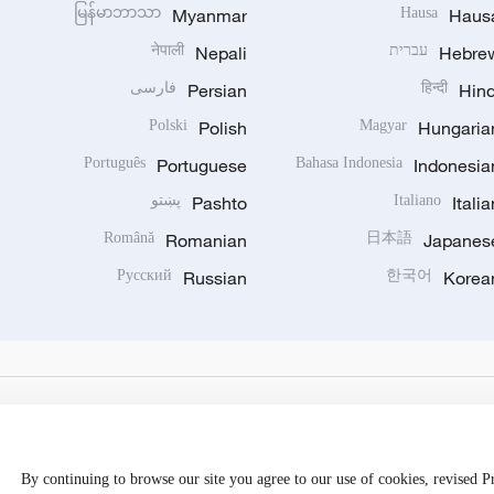
မြန်မာဘာသာ
Myanmar
Hausa
Haus
Hebre
עברית
Nepali
नेपाली
Hind
हिन्दी
Persian
فارسی
Polski
Polish
Magyar
Hungaria
Português
Portuguese
Bahasa Indonesia
Indonesia
Italia
Italiano
Pashto
پښتو
Română
Romanian
日本語
Japanes
Русский
Russian
한국어
Korea
By continuing to browse our site you agree to our use of cookies, revised 