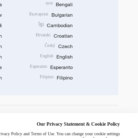
a
বাংলা
Bengali
w
Български
Bulgarian
i
ខ្មែរ
Cambodian
n
Hrvatski
Croatian
n
Český
Czech
n
English
English
e
Esperanto
Esperanto
n
Filipino
Filipino
DOWNLOAD OUR APP
Our Privacy Statement & Cookie Policy
Privacy Policy and Terms of Use. You can change your cookie settings