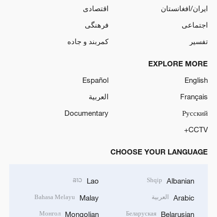
ایران/افغانستان
اقتصادی
اجتماعی
فرهنگی
تفسیر
کمربند و جاده
EXPLORE MORE
Español
English
Français
العربية
Documentary
Русский
CCTV+
CHOOSE YOUR LANGUAGE
ລາວ
Shqip
Lao
Albanian
العربية
Bahasa Melayu
Malay
Arabic
Монгол
Беларуская
Mongolian
Belarusian