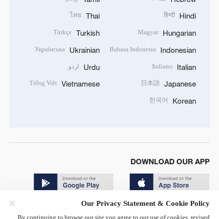
ไทย
हिन्दी
Thai
Hindi
Türkçe
Magyar
Turkish
Hungarian
Українська
Bahasa Indonesia
Ukrainian
Indonesian
Italiano
اردو
Urdu
Italian
Tiếng Việt
日本語
Vietnamese
Japanese
한국어
Korean
DOWNLOAD OUR APP
Our Privacy Statement & Cookie Policy
By continuing to browse our site you agree to our use of cookies, revised