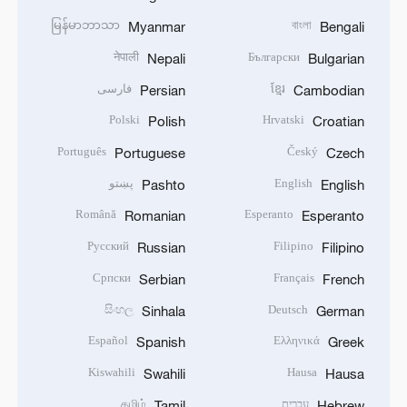
မြန်မာဘာသာ
বাংলা
Myanmar
Bengali
नेपाली
Български
Nepali
Bulgarian
ខ្មែរ
فارسی
Persian
Cambodian
Polski
Hrvatski
Polish
Croatian
Português
Český
Portuguese
Czech
English
پښتو
Pashto
English
Română
Esperanto
Romanian
Esperanto
Русский
Filipino
Russian
Filipino
Српски
Français
Serbian
French
සිංහල
Deutsch
Sinhala
German
Español
Ελληνικά
Spanish
Greek
Kiswahili
Hausa
Swahili
Hausa
עברית
தமிழ்
Tamil
Hebrew