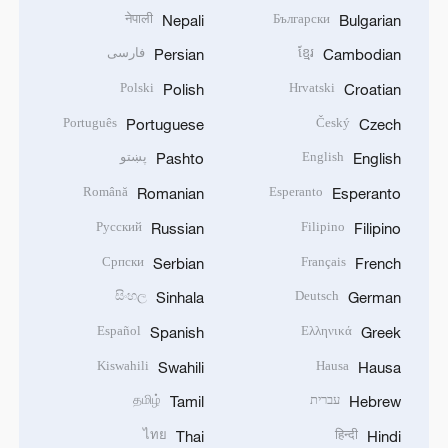
नेपाली
Български
Nepali
Bulgarian
ខ្មែរ
فارسی
Persian
Cambodian
Polski
Hrvatski
Polish
Croatian
Português
Český
Portuguese
Czech
English
پښتو
Pashto
English
Română
Esperanto
Romanian
Esperanto
Русский
Filipino
Russian
Filipino
Српски
Français
Serbian
French
සිංහල
Deutsch
Sinhala
German
Español
Ελληνικά
Spanish
Greek
Kiswahili
Hausa
Swahili
Hausa
עברית
தமிழ்
Tamil
Hebrew
ไทย
हिन्दी
Thai
Hindi