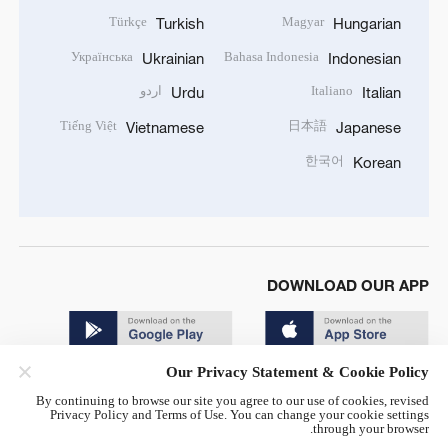
Türkçe
Magyar
Turkish
Hungarian
Українська
Bahasa Indonesia
Ukrainian
Indonesian
Italiano
اردو
Urdu
Italian
Tiếng Việt
日本語
Vietnamese
Japanese
한국어
Korean
DOWNLOAD OUR APP
Our Privacy Statement & Cookie Policy
By continuing to browse our site you agree to our use of cookies, revised
Privacy Policy and Terms of Use. You can change your cookie settings
through your browser.
© China Radio International.CRI. All Rights Reserved. 16A