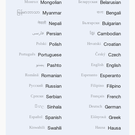
Монгол
Беларуская
Mongolian
Belarusian
မြန်မာဘာသာ
বাংলা
Myanmar
Bengali
नेपाली
Български
Nepali
Bulgarian
ខ្មែរ
فارسی
Persian
Cambodian
Polski
Hrvatski
Polish
Croatian
Português
Český
Portuguese
Czech
English
پښتو
Pashto
English
Română
Esperanto
Romanian
Esperanto
Русский
Filipino
Russian
Filipino
Српски
Français
Serbian
French
සිංහල
Deutsch
Sinhala
German
Español
Ελληνικά
Spanish
Greek
Kiswahili
Hausa
Swahili
Hausa