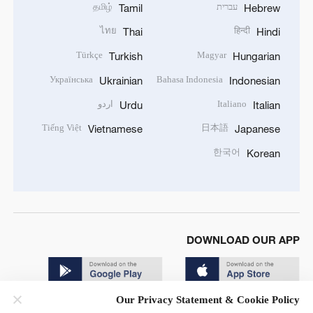
עברית
தமிழ்
Tamil
Hebrew
ไทย
हिन्दी
Thai
Hindi
Türkçe
Magyar
Turkish
Hungarian
Українська
Bahasa Indonesia
Ukrainian
Indonesian
Italiano
اردو
Urdu
Italian
Tiếng Việt
日本語
Vietnamese
Japanese
한국어
Korean
DOWNLOAD OUR APP
Our Privacy Statement & Cookie Policy