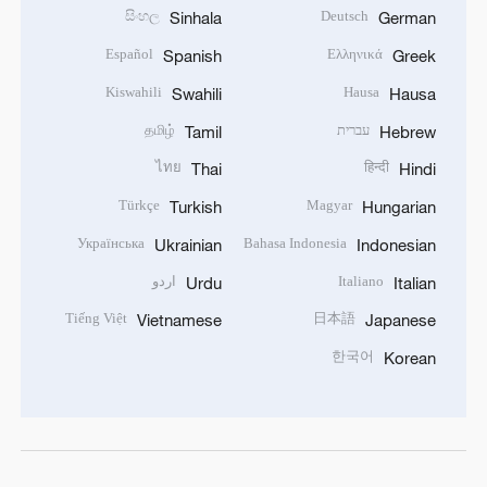
සිංහල
Deutsch
Sinhala
German
Español
Ελληνικά
Spanish
Greek
Kiswahili
Hausa
Swahili
Hausa
עברית
தமிழ்
Tamil
Hebrew
ไทย
हिन्दी
Thai
Hindi
Türkçe
Magyar
Turkish
Hungarian
Українська
Bahasa Indonesia
Ukrainian
Indonesian
Italiano
اردو
Urdu
Italian
Tiếng Việt
日本語
Vietnamese
Japanese
한국어
Korean