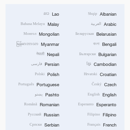
ລາວ
Shqip
Lao
Albanian
العربية
Bahasa Melayu
Malay
Arabic
Монгол
Беларуская
Mongolian
Belarusian
မြန်မာဘာသာ
বাংলা
Myanmar
Bengali
नेपाली
Български
Nepali
Bulgarian
ខ្មែរ
فارسی
Persian
Cambodian
Polski
Hrvatski
Polish
Croatian
Português
Český
Portuguese
Czech
English
پښتو
Pashto
English
Română
Esperanto
Romanian
Esperanto
Русский
Filipino
Russian
Filipino
Српски
Français
Serbian
French