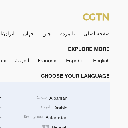
صفحه اصلی
با مردم
چین
جهان
ایران/ا
EXPLORE MORE
English
Español
Français
العربية
кий
CHOOSE YOUR LANGUAGE
h
Shqip
Albanian
Arabic
العربية
n
k
Беларуская
Belarusian
a
বাংলা
Bengali