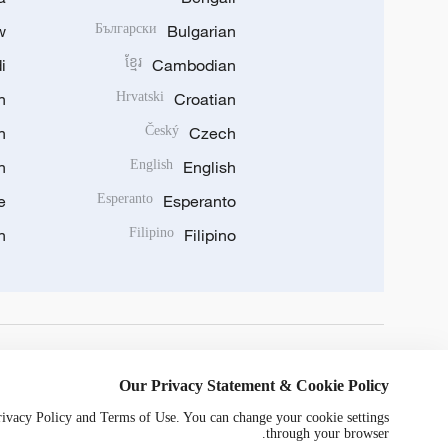
w
Български
Bulgarian
i
ខ្មែរ
Cambodian
n
Hrvatski
Croatian
n
Český
Czech
n
English
English
e
Esperanto
Esperanto
n
Filipino
Filipino
DOWNLOAD OUR APP
Our Privacy Statement & Cookie Policy
Privacy Policy and Terms of Use. You can change your cookie settings
through your browser.