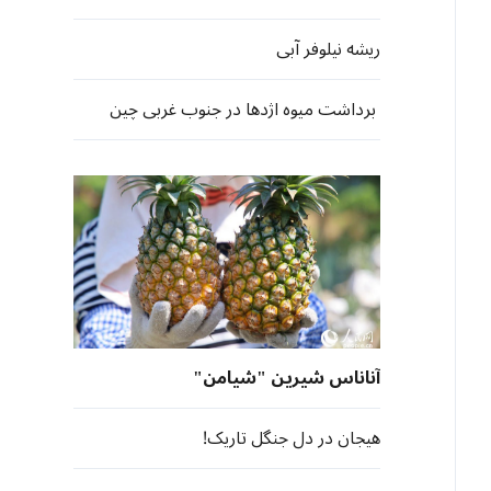
ریشه نیلوفر آبی
برداشت میوه اژدها در جنوب غربی چین
آناناس شیرین "شیامن"
هیجان در دل جنگل تاریک!