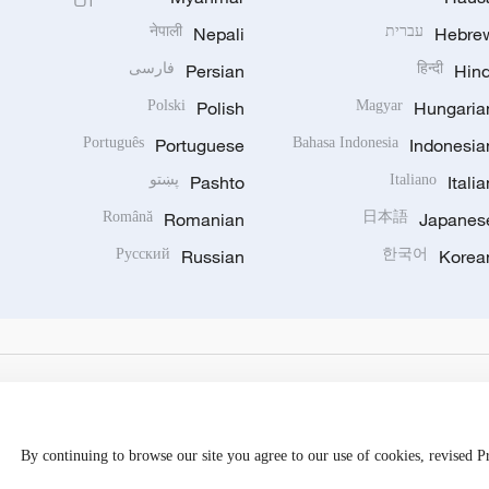
Hebre
עברית
Nepali
नेपाली
Hind
हिन्दी
Persian
فارسی
Polski
Polish
Magyar
Hungaria
Português
Portuguese
Bahasa Indonesia
Indonesia
Italia
Italiano
Pashto
پښتو
Română
Romanian
日本語
Japanes
Русский
Russian
한국어
Korea
By continuing to browse our site you agree to our use of cookies, revised 