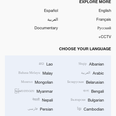
EXPLORE MORE
Español
English
Français
العربية
Documentary
Русский
CCTV+
CHOOSE YOUR LANGUAGE
ລາວ
Shqip
Lao
Albanian
العربية
Bahasa Melayu
Malay
Arabic
Монгол
Беларуская
Mongolian
Belarusian
မြန်မာဘာသာ
বাংলা
Myanmar
Bengali
नेपाली
Български
Nepali
Bulgarian
ខ្មែរ
فارسی
Persian
Cambodian