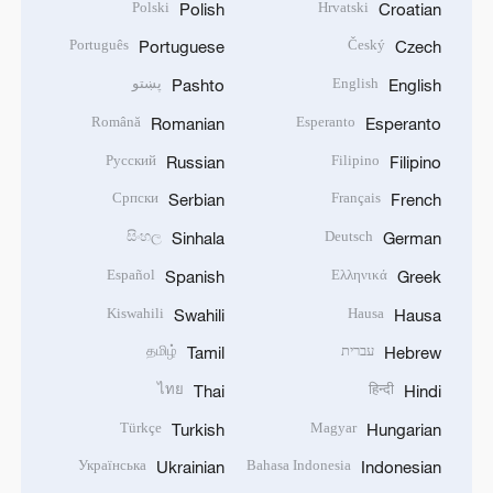
Polski
Hrvatski
Polish
Croatian
Português
Český
Portuguese
Czech
English
پښتو
Pashto
English
Română
Esperanto
Romanian
Esperanto
Русский
Filipino
Russian
Filipino
Српски
Français
Serbian
French
සිංහල
Deutsch
Sinhala
German
Español
Ελληνικά
Spanish
Greek
Kiswahili
Hausa
Swahili
Hausa
עברית
தமிழ்
Tamil
Hebrew
ไทย
हिन्दी
Thai
Hindi
Türkçe
Magyar
Turkish
Hungarian
Українська
Bahasa Indonesia
Ukrainian
Indonesian