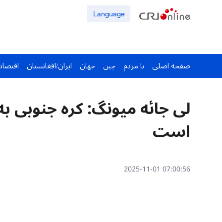
Language
صفحه اصلی
با مردم
چین
جهان
ایران/افغانستان
اقتصاد
لی جائه میونگ: کره جنوبی ب
است
07:00:56 2025-11-01