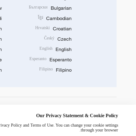
w
Български
Bulgarian
i
ខ្មែរ
Cambodian
n
Hrvatski
Croatian
n
Český
Czech
n
English
English
e
Esperanto
Esperanto
n
Filipino
Filipino
DOWNLOAD OUR APP
Our Privacy Statement & Cookie Policy
Privacy Policy and Terms of Use. You can change your cookie settings
through your browser.