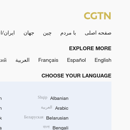
صفحه اصلی
با مردم
چین
جهان
ایران/ا
EXPLORE MORE
English
Español
Français
العربية
кий
CHOOSE YOUR LANGUAGE
h
Shqip
Albanian
Arabic
العربية
n
k
Беларуская
Belarusian
a
বাংলা
Bengali